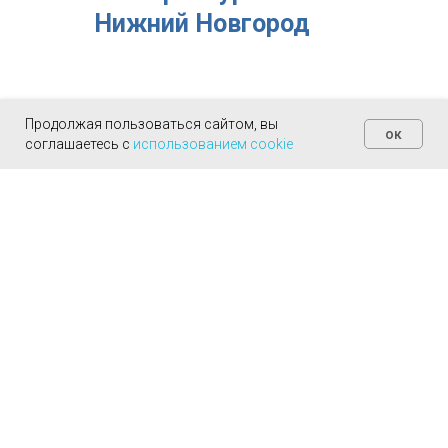
Нижний Новгород
Продолжая пользоваться сайтом, вы
ок
Планируется открытие
соглашаетесь с
использованием cookie
Пермь
Уфа
Самара
Челябинск
Тюмень
Омск
Волгоград
Казань
Владивосток
Краснодар
Воронеж
Красноярск
Ростов-
на-Дону