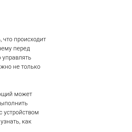
 что происходит
чему перед
о управлять
жно не только
ающий может
выполнить
с устройством
узнать, как