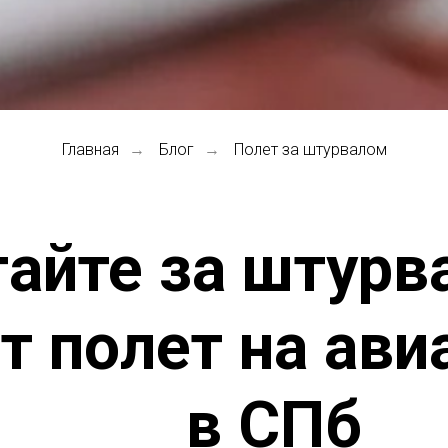
Главная
Блог
Полет за штурвалом
→
→
айте за штурв
т полет на ав
в СПб