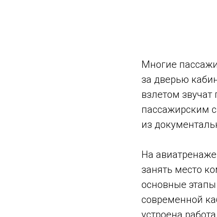
Многие пассажи
за дверью кабин
взлетом звучат
пассажирским с
из документаль
На авиатренаже
занять место к
основные этапы 
современной каб
устроена работа