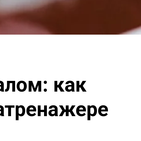
алом: как
иатренажере