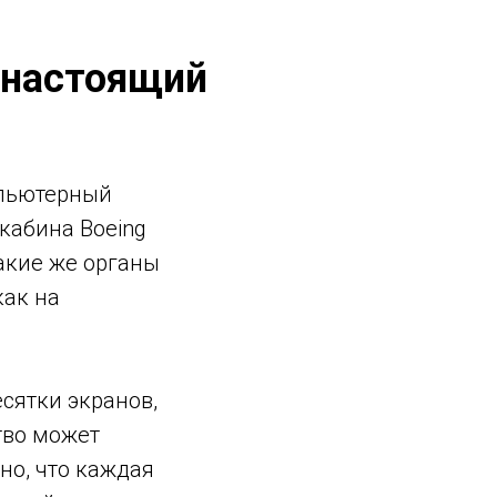
 настоящий
мпьютерный
кабина Boeing
такие же органы
как на
сятки экранов,
тво может
но, что каждая