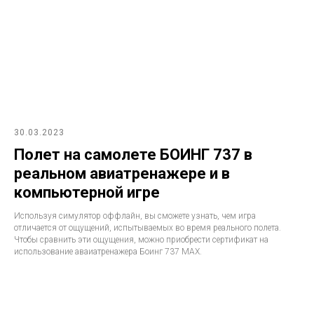
30.03.2023
Полет на самолете БОИНГ 737 в
реальном авиатренажере и в
компьютерной игре
Используя симулятор оффлайн, вы сможете узнать, чем игра
отличается от ощущений, испытываемых во время реального полета.
Чтобы сравнить эти ощущения, можно приобрести сертификат на
использование аваиатренажера Боинг 737 MAX.