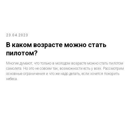
23.04.2023
В каком возрасте можно стать
пилотом?
Многие думают, что только в молодом возрасте можно стать пилотом
самолета. Но это не совсем так, возможности есть у всех. Рассмотрим
основные ограничения и что же надо делать, если хочется покорить
небеса.