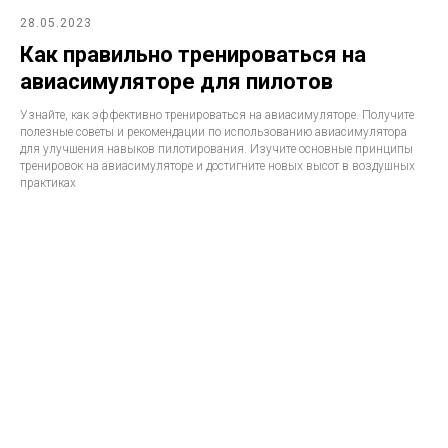
28.05.2023
Как правильно тренироваться на
авиасимуляторе для пилотов
Узнайте, как эффективно тренироваться на авиасимуляторе. Получите
полезные советы и рекомендации по использованию авиасимулятора
для улучшения навыков пилотирования. Изучите основные принципы
тренировок на авиасимуляторе и достигните новых высот в воздушных
практиках