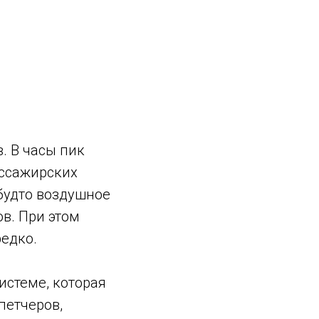
. В часы пик
ассажирских
 будто воздушное
в. При этом
едко.
истеме, которая
петчеров,