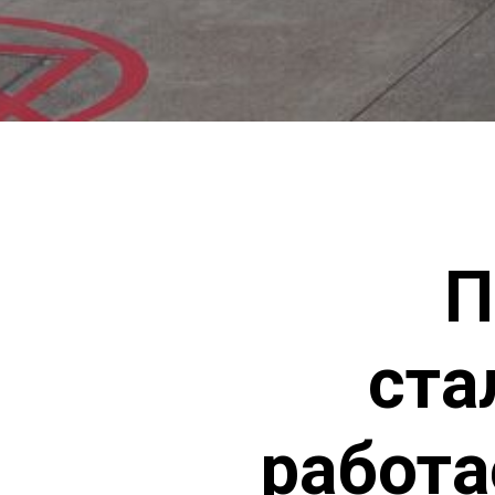
П
ста
работа