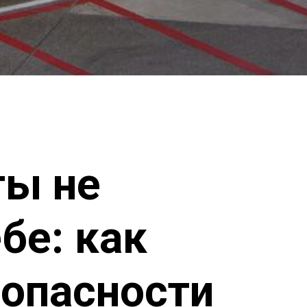
ты не
бе: как
зопасности