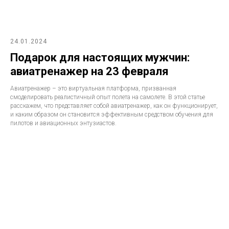
24.01.2024
Подарок для настоящих мужчин:
авиатренажер на 23 февраля
Авиатренажер – это виртуальная платформа, призванная
смоделировать реалистичный опыт полета на самолете. В этой статье
расскажем, что представляет собой авиатренажер, как он функционирует,
и каким образом он становится эффективным средством обучения для
пилотов и авиационных энтузиастов.