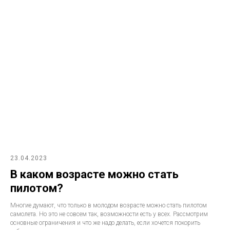
23.04.2023
В каком возрасте можно стать
пилотом?
Многие думают, что только в молодом возрасте можно стать пилотом
самолета. Но это не совсем так, возможности есть у всех. Рассмотрим
основные ограничения и что же надо делать, если хочется покорить