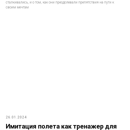
сталкивались, и о том, как они преодолевали препятствия на пути к
своим мечтам
26.01.2024
Имитация полета как тренажер для