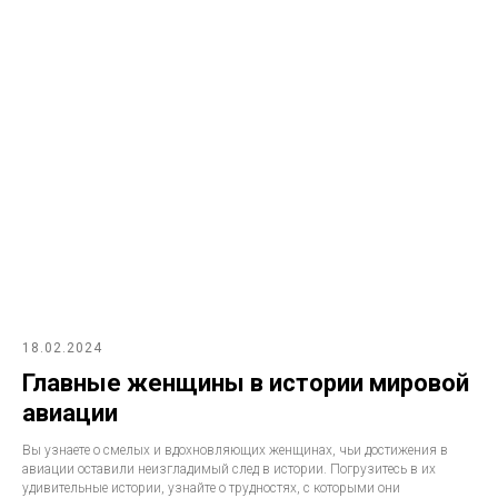
18.02.2024
Главные женщины в истории мировой
авиации
Вы узнаете о смелых и вдохновляющих женщинах, чьи достижения в
авиации оставили неизгладимый след в истории. Погрузитесь в их
удивительные истории, узнайте о трудностях, с которыми они